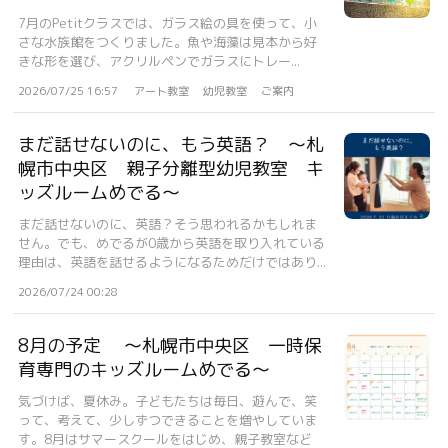
7月のPetitクラスでは、ガラス絵の具を使って、小
さな水族館をつくりました。魚や海藻は見本から好
きな形を選び、アクリルペンでガラスにトレー...
2026/07/25 16:57
アート教室
幼児教室
ご案内
まだ話せないのに、もう英語？ 〜札
幌市中央区 親子分離型幼児教室 キ
ッズルームめでる〜
まだ話せないのに、英語？そう思われるかもしれま
せん。でも、めでるが0歳から英語を取り入れている
理由は、英語を話せるようになるためだけではあり...
2026/07/24 00:28
8月の予定 〜札幌市中央区 一時保
育専門のキッズルームめでる〜
気づけば、夏休み。子どもたちは毎日、遊んで、笑
って、考えて、少しずつできることを増やしていま
す。8月はサマースクールをはじめ、親子教室など