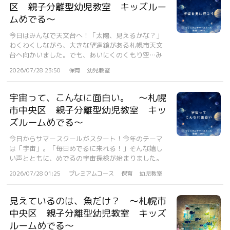
区 親子分離型幼児教室 キッズルー
ムめでる〜
今日はみんなで天文台へ！「太陽、見えるかな？」
わくわくしながら、大きな望遠鏡がある札幌市天文
台へ向かいました。でも、あいにくのくもり空…み
ん...
2026/07/28 23:50
保育
幼児教室
宇宙って、こんなに面白い。 〜札幌
市中央区 親子分離型幼児教室 キッ
ズルームめでる〜
今日からサマースクールがスタート！今年のテーマ
は「宇宙」。「毎日めでるに来れる！」そんな嬉し
い声とともに、めでるの宇宙探検が始まりました。
今...
2026/07/28 01:25
プレミアムコース
保育
幼児教室
見えているのは、魚だけ？ 〜札幌市
中央区 親子分離型幼児教室 キッズ
ルームめでる〜