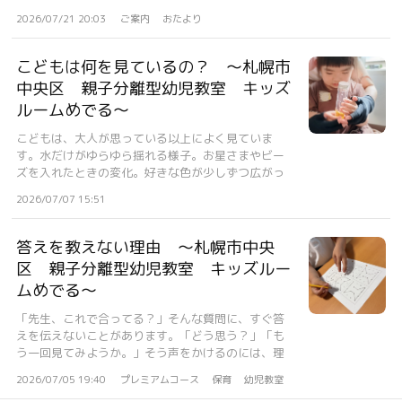
で...
2026/07/21 20:03
ご案内
おたより
こどもは何を見ているの？ 〜札幌市
中央区 親子分離型幼児教室 キッズ
ルームめでる〜
こどもは、大人が思っている以上によく見ていま
す。水だけがゆらゆら揺れる様子。お星さまやビー
ズを入れたときの変化。好きな色が少しずつ広がっ
てい...
2026/07/07 15:51
答えを教えない理由 〜札幌市中央
区 親子分離型幼児教室 キッズルー
ムめでる〜
「先生、これで合ってる？」そんな質問に、すぐ答
えを伝えないことがあります。「どう思う？」「も
う一回見てみようか。」そう声をかけるのには、理
由...
2026/07/05 19:40
プレミアムコース
保育
幼児教室