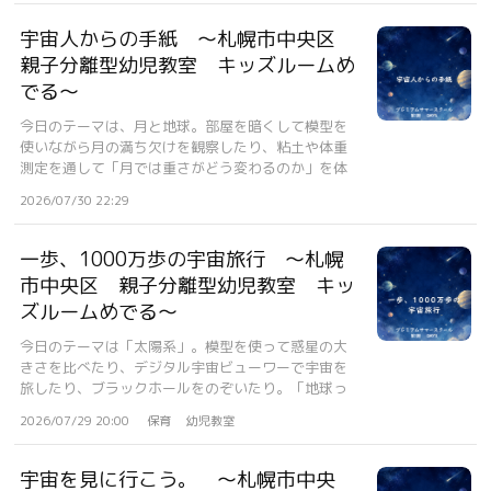
宇宙人からの手紙 〜札幌市中央区
親子分離型幼児教室 キッズルームめ
でる〜
今日のテーマは、月と地球。部屋を暗くして模型を
使いながら月の満ち欠けを観察したり、粘土や体重
測定を通して「月では重さがどう変わるのか」を体
感...
2026/07/30 22:29
一歩、1000万歩の宇宙旅行 〜札幌
市中央区 親子分離型幼児教室 キッ
ズルームめでる〜
今日のテーマは「太陽系」。模型を使って惑星の大
きさを比べたり、デジタル宇宙ビューワーで宇宙を
旅したり、ブラックホールをのぞいたり。「地球っ
て...
2026/07/29 20:00
保育
幼児教室
宇宙を見に行こう。 〜札幌市中央