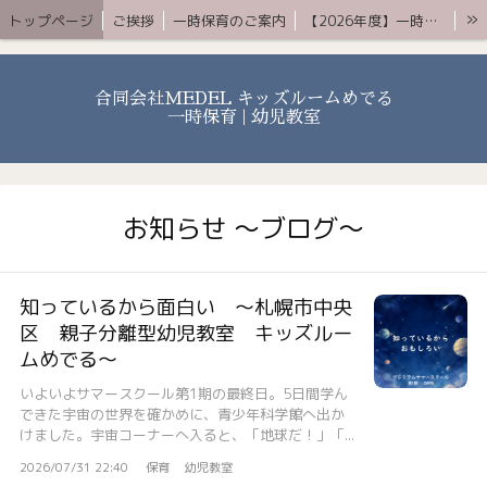
»
トップページ
ご挨拶
一時保育のご案内
【2026年度】一時保育プレミアムコース
お知らせ 〜ブログ〜
よくある質問
アクセス
YouTube
お問合せ
合同会社MEDEL キッズルームめでる
一時保育 | 幼児教室
お知らせ 〜ブログ〜
知っているから面白い 〜札幌市中央
区 親子分離型幼児教室 キッズルー
ムめでる〜
いよいよサマースクール第1期の最終日。5日間学ん
できた宇宙の世界を確かめに、青少年科学館へ出か
けました。宇宙コーナーへ入ると、「地球だ！」「...
2026/07/31 22:40
保育
幼児教室