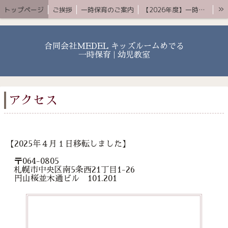
»
トップページ
ご挨拶
一時保育のご案内
【2026年度】一時保育プレミアムコース
お知らせ 〜ブログ〜
よくある質問
アクセス
YouTube
お問合せ
合同会社MEDEL キッズルームめでる
一時保育 | 幼児教室
アクセス
【2025年４月１日移転しました】
〒064-0805
札幌市中央区南5条西21丁目1-26
円山桜並木通ビル 101.201