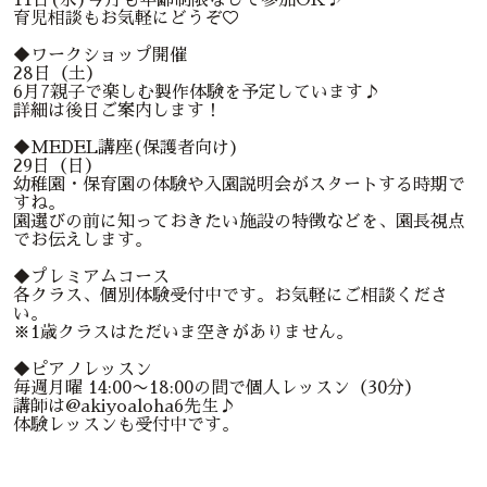
育児相談もお気軽にどうぞ♡
◆ワークショップ開催
28日（土）
6月7親子で楽しむ製作体験を予定しています♪
詳細は後日ご案内します！
◆MEDEL講座(保護者向け)
29日（日）
幼稚園・保育園の体験や入園説明会がスタートする時期で
すね。
園選びの前に知っておきたい施設の特徴などを、園長視点
でお伝えします。
◆プレミアムコース
各クラス、個別体験受付中です。お気軽にご相談くださ
い。
※1歳クラスはただいま空きがありません。
◆ピアノレッスン
毎週月曜 14:00〜18:00の間で個人レッスン（30分）
講師は@akiyoaloha6先生♪
体験レッスンも受付中です。