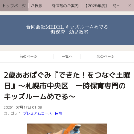
»
トップページ
ご挨拶
一時保育のご案内
【2026年度】一時保育プレミアムコース
お知らせ 〜ブログ〜
よくある質問
アクセス
YouTube
お問合せ
合同会社MEDEL キッズルームめでる
一時保育 | 幼児教室
前のページ
一覧へ
次のページ
2歳あおばぐみ『できた！をつなぐ土曜
日』〜札幌市中央区 一時保育専門の
キッズルームめでる〜
2025年07月17日 01:09
カテゴリ：
プレミアムコース
保育