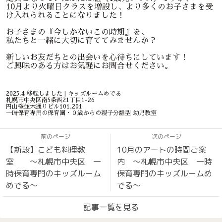
10月より火曜日クラスを増設し、より多くのお子さまを受
け入れられることになりました！
お子さまの『今しかないこの時期』を、
私たちと一緒に大切に育ててみませんか？
新しいお友だちとの出会いを心待ちにしています！
ご興味のある方はお気軽にお問合せください。
2025.4 移転しました | キッズルームめでる
札幌市中央区南5条西21丁目1-26
円山桜並木通りビル101.201
一時保育専用の保育園・０歳からの親子分離型 幼児教室
前のページ
次のページ
【新設】こども料理教
10月のアートの時間ご案
室 〜札幌市中央区 一
内 〜札幌市中央区 一時
時保育専門のキッズルーム
保育専門のキッズルームめ
めでる〜
でる〜
記事一覧を見る