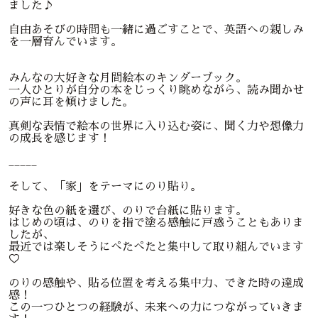
ました♪
自由あそびの時間も一緒に過ごすことで、英語への親しみ
を一層育んでいます。
みんなの大好きな月間絵本のキンダーブック。
一人ひとりが自分の本をじっくり眺めながら、読み聞かせ
の声に耳を傾けました。
真剣な表情で絵本の世界に入り込む姿に、聞く力や想像力
の成長を感じます！
_____
そして、「家」をテーマにのり貼り。
好きな色の紙を選び、のりで台紙に貼ります。
はじめの頃は、のりを指で塗る感触に戸惑うこともありま
したが、
最近では楽しそうにぺたぺたと集中して取り組んでいます
♡
のりの感触や、貼る位置を考える集中力、できた時の達成
感！
この一つひとつの経験が、未来への力につながっていきま