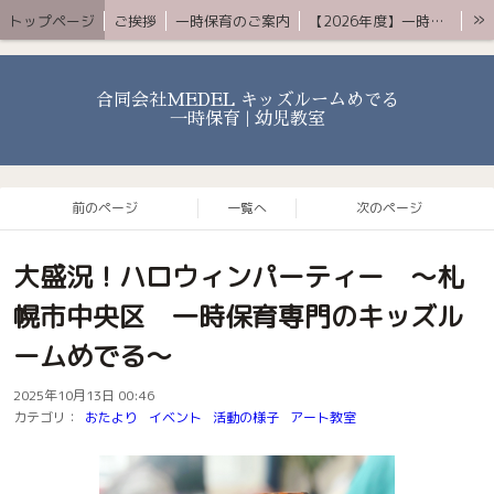
»
トップページ
ご挨拶
一時保育のご案内
【2026年度】一時保育プレミアムコース
お知らせ 〜ブログ〜
よくある質問
アクセス
YouTube
お問合せ
合同会社MEDEL キッズルームめでる
一時保育 | 幼児教室
前のページ
一覧へ
次のページ
大盛況！ハロウィンパーティー 〜札
幌市中央区 一時保育専門のキッズル
ームめでる〜
2025年10月13日 00:46
カテゴリ：
おたより
イベント
活動の様子
アート教室