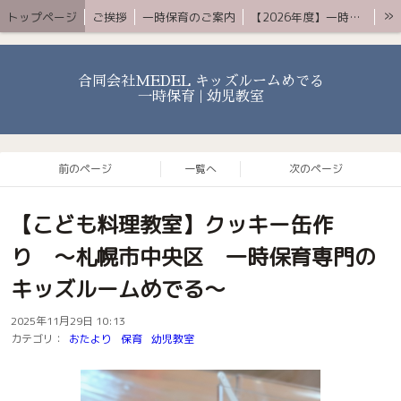
»
トップページ
ご挨拶
一時保育のご案内
【2026年度】一時保育プレミアムコース
お知らせ 〜ブログ〜
よくある質問
アクセス
YouTube
お問合せ
合同会社MEDEL キッズルームめでる
一時保育 | 幼児教室
前のページ
一覧へ
次のページ
【こども料理教室】クッキー缶作
り 〜札幌市中央区 一時保育専門の
キッズルームめでる〜
2025年11月29日 10:13
カテゴリ：
おたより
保育
幼児教室