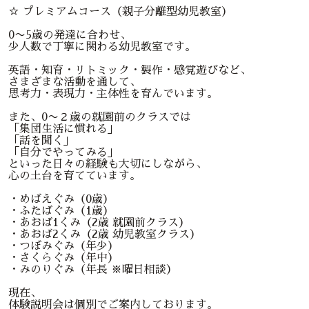
☆ プレミアムコース（親子分離型幼児教室）
0〜5歳の発達に合わせ、
少人数で丁寧に関わる幼児教室です。
英語・知育・リトミック・製作・感覚遊びなど、
さまざまな活動を通して、
思考力・表現力・主体性を育んでいます。
また、0〜２歳の就園前のクラスでは
「集団生活に慣れる」
「話を聞く」
「自分でやってみる」
といった日々の経験も大切にしながら、
心の土台を育てています。
・めばえぐみ（0歳）
・ふたばぐみ（1歳）
・あおば1くみ（2歳 就園前クラス）
・あおば2くみ（2歳 幼児教室クラス）
・つぼみぐみ（年少）
・さくらぐみ（年中）
・みのりぐみ（年長 ※曜日相談）
現在、
体験説明会は個別でご案内しております。