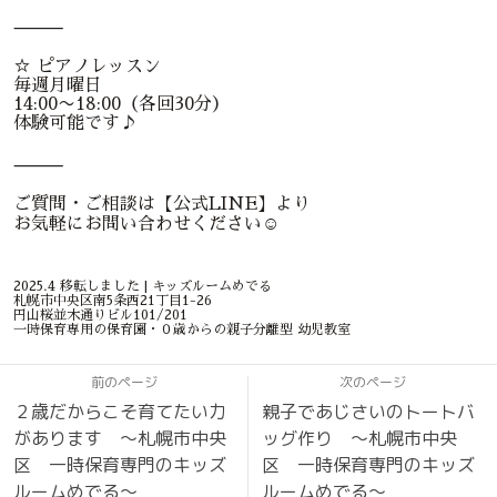
⸻
☆ ピアノレッスン
毎週月曜日
14:00〜18:00（各回30分）
体験可能です♪
⸻
ご質問・ご相談は【公式LINE】より
お気軽にお問い合わせください☺️
2025.4 移転しました | キッズルームめでる
札幌市中央区南5条西21丁目1-26
円山桜並木通りビル101/201
一時保育専用の保育園・０歳からの親子分離型 幼児教室
前のページ
次のページ
２歳だからこそ育てたい力
親子であじさいのトートバ
があります 〜札幌市中央
ッグ作り 〜札幌市中央
区 一時保育専門のキッズ
区 一時保育専門のキッズ
ルームめでる〜
ルームめでる〜