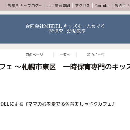
ムコース
お知らせ 〜ブログ〜
よくある質問
アクセス
YouTube
お問合せ
合同会社MEDEL キッズルームめでる
一時保育 | 幼児教室
前のページ
一覧へ
次のページ
フェ 〜札幌市東区 一時保育専門のキッ
DELによる『ママの心を愛でる色育おしゃべりカフェ』