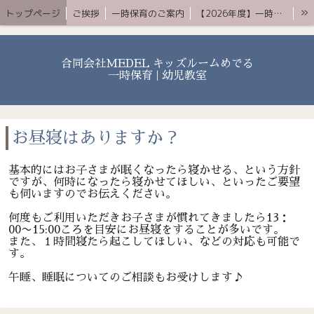
»
トップページ
ご挨拶
一時保育のご案内
【2026年度】一時保育プレミアムコース
お知らせ 〜ブログ〜
よくある質問
アクセス
YouTube
お問合せ
合同会社MEDEL キッズルームめでる
一時保育 | 幼児教室
お昼寝はありますか？
基本的にはお子さまが眠くなったら寝かせる、という方針
ですが、何時になったら寝かせてほしい、といったご要望
も伺いますのでお伝えください。
何度もご利用いただきお子さまが慣れてきましたら13：
00〜15:00ころを目安にお昼寝をすることが多いです。
また、１時間寝たら起こしてほしい、などの対応も可能で
す。
午睡、睡眠についてのご相談もお受けします♪