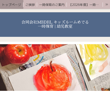
»
トップページ
ご挨拶
一時保育のご案内
【2026年度】一時保育プレミアムコース
お知らせ 〜ブログ〜
よくある質問
アクセス
YouTube
お問合せ
合同会社MEDEL キッズルームめでる
一時保育 | 幼児教室